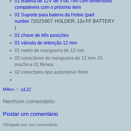
01 Bateria de 12V de 5 ou 7Ah com dimensões
compativeis com o próximo item
01 Suporte para bateria da Hobie (part
nunber
72025007
HOLDER, 12v FF BATTERY
)
01 chave de três posições
01 válvula de retenção 12 mm
01 metro de mangueira de 12 mm
02 conectores de mangueira de 12 mm, 01
macho e 01 fêmea.
02 conectores tipo automotivo 6mm
Milton
às
14:37
Nenhum comentário:
Postar um comentário
Obrigado por seu comentário.