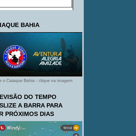
IAQUE BAHIA
te o Caiaque Bahia - clique na imagem
EVISÃO DO TEMPO
SLIZE A BARRA PARA
R PRÓXIMOS DIAS