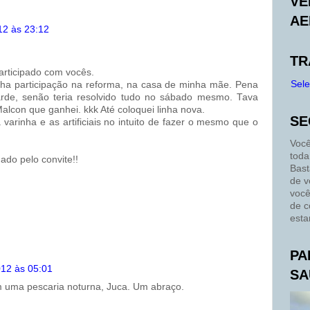
VE
AE
12 às 23:12
TR
articipado com vocês.
Sel
nha participação na reforma, na casa de minha mãe. Pena
tarde, senão teria resolvido tudo no sábado mesmo. Tava
Malcon que ganhei. kkk Até coloquei linha nova.
SE
arinha e as artificiais no intuito de fazer o mesmo que o
Você
toda
ado pelo convite!!
Bast
de v
você
de c
esta
PA
12 às 05:01
SA
 uma pescaria noturna, Juca. Um abraço.