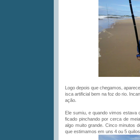
Logo depois que chegamos, apareceu
isca artificial bem na foz do rio. I
ação.
Ele sumiu, e quando vimos estava do 
ficado pinchando por cerca de mei
algo muito grande. Cinco minutos d
que estimamos em uns 4 ou 5 quilos