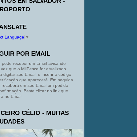
NTOS EM SALVADOR -
ROPORTO
ANSLATE
ect Language
▼
GUIR POR EMAIL
 pode receber um Email avisando
 vez que o MilPesca for atualizado.
a digitar seu Email, e inserir o código
erificação que aparecerá. Em seguida
 receberá em seu Email um pedido
onfirmação. Basta clicar no link que
rá no Email.
ICEIRO CÉLIO - MUITAS
UDADES