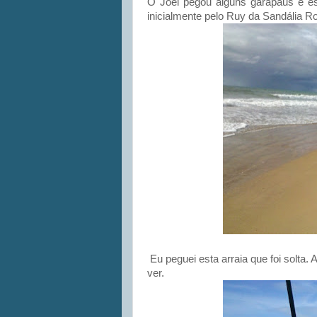
O Joel pegou alguns garapáus e est
inicialmente pelo Ruy da Sandália Ro
Eu peguei esta arraia que foi solta. 
ver.