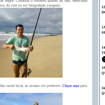
e bagre. Continua o mistério quanto ao fato, detectado
sa, do Joel só ser fotografado zangado.
Aliás neste local, as arraias me preferem.
Clique aqui
para