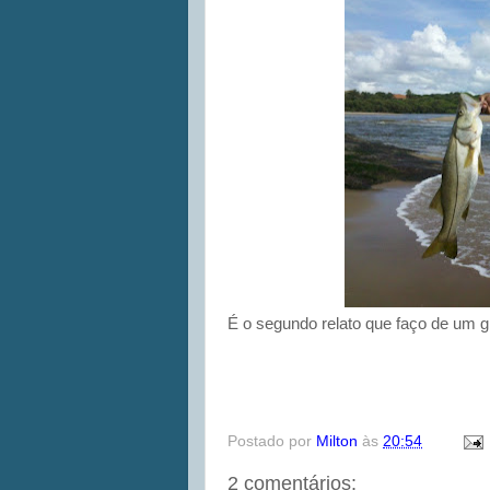
É o segundo relato que faço de um g
Postado por
Milton
às
20:54
2 comentários: