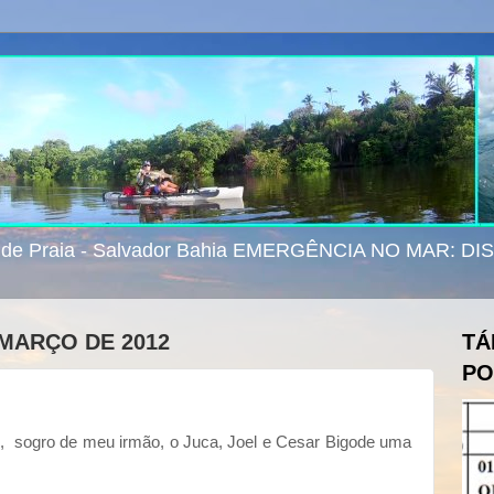
e de Praia - Salvador Bahia EMERGÊNCIA NO MAR: D
 MARÇO DE 2012
TÁ
PO
 sogro de meu irmão, o Juca, Joel e Cesar Bigode uma