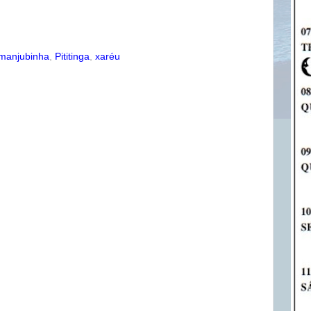
manjubinha
,
Pititinga
,
xaréu