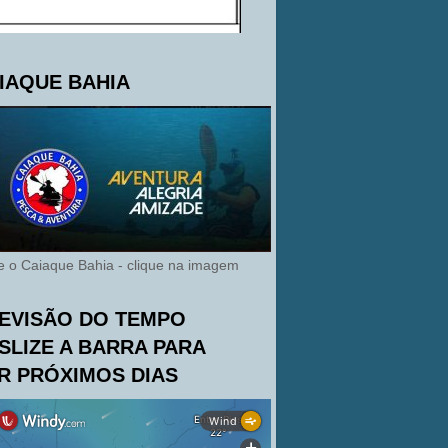
IAQUE BAHIA
te o Caiaque Bahia - clique na imagem
EVISÃO DO TEMPO
SLIZE A BARRA PARA
R PRÓXIMOS DIAS