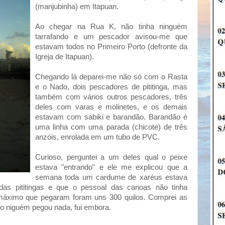
(manjubinha) em Itapuan.
Ao chegar na Rua K, não tinha ninguém
tarrafando e um pescador avisou-me que
estavam todos no Primeiro Porto (defronte da
Igreja de Itapuan).
Chegando lá deparei-me não só com o Rasta
e o Nado, dois pescadores de pititinga, mas
também com vários outros pescadores, três
deles com varas e molinetes, e os demais
estavam com sabiki e barandão. Barandão é
uma linha com uma parada (chicote) de três
anzóis, enrolada em um tubo de PVC.
Curioso, perguntei a um deles qual o peixe
estava "entrando" e ele me explicou que a
semana toda um cardume de xaréus estava
 das pititingas e que o pessoal das canoas não tinha
máximo que pegaram foram uns 300 quilos. Comprei as
mo niguém pegou nada, fui embora.