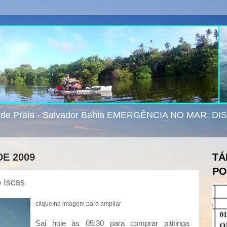
e de Praia - Salvador Bahia EMERGÊNCIA NO MAR: D
DE 2009
TÁ
PO
 Iscas
clique na imagem para ampliar
Sai hoje às 05:30 para comprar pititinga