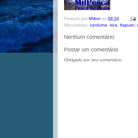
Postado por
Milton
às
08:24
Marcadores:
cardume
,
isca
,
Itapuan
,
Nenhum comentário:
Postar um comentário
Obrigado por seu comentário.