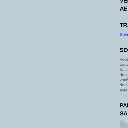
VE
AE
TR
Sel
SE
Você
toda
Bast
de v
você
de c
esta
PA
SA