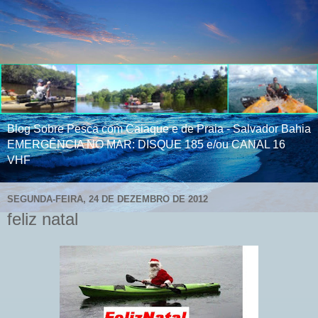
Blog Sobre Pesca com Caiaque e de Praia - Salvador Bahia
EMERGÊNCIA NO MAR: DISQUE 185 e/ou CANAL 16
VHF
SEGUNDA-FEIRA, 24 DE DEZEMBRO DE 2012
feliz natal