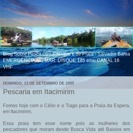
Blog Sobre Pesca com Caiaque e de Praia - Salvador Bahia
EMERGÊNCIA NO MAR: DISQUE 185 e/ou CANAL 16
VHF
DOMINGO, 13 DE SETEMBRO DE 2009
Pescaria em Itacimirim
Fomos hoje com o
Célio
e o Tiago para a Praia da Espera,
em
Itacimirim
.
Essa praia tem esse nome pois as mulheres dos
pescadores que moram desde Busca Vida até Baixios em