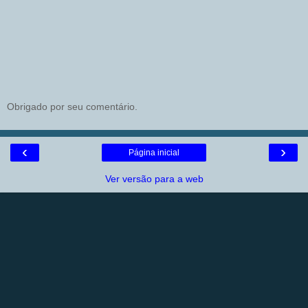
Obrigado por seu comentário.
‹
›
Página inicial
Ver versão para a web