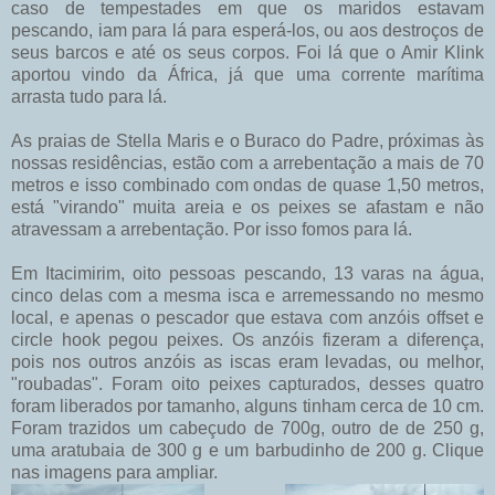
caso de tempestades em que os maridos estavam
pescando, iam para lá para esperá-los, ou aos destroços de
seus barcos e até os seus corpos. Foi lá que o
Amir
Klink
aportou vindo da África, já que uma corrente marítima
arrasta tudo para lá.
As praias de
Stella
Maris
e o Buraco do Padre, próximas às
nossas residências, estão com a arrebentação a mais de 70
metros e isso combinado com ondas de quase 1,50 metros,
está "virando" muita areia e os peixes se afastam e não
atravessam a arrebentação. Por isso fomos para lá.
Em
Itacimirim
, oito pessoas pescando, 13 varas na água,
cinco delas com a mesma isca e arremessando no mesmo
local, e apenas o pescador que estava com anzóis
offset
e
circle
hook
pegou peixes. Os anzóis fizeram a diferença,
pois nos outros anzóis as iscas eram levadas, ou melhor,
"roubadas". Foram oito peixes capturados, desses quatro
foram liberados por tamanho, alguns tinham cerca de 10 cm.
Foram trazidos um cabeçudo de 700g, outro de de 250 g,
uma
aratubaia
de 300 g e um
barbudinho
de 200 g. Clique
nas imagens para ampliar.