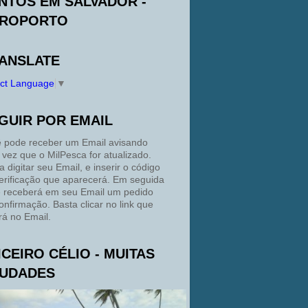
NTOS EM SALVADOR -
ROPORTO
ANSLATE
ect Language
▼
GUIR POR EMAIL
 pode receber um Email avisando
 vez que o MilPesca for atualizado.
a digitar seu Email, e inserir o código
erificação que aparecerá. Em seguida
 receberá em seu Email um pedido
onfirmação. Basta clicar no link que
rá no Email.
ICEIRO CÉLIO - MUITAS
UDADES