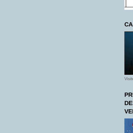
CA
Visi
PR
DE
VE