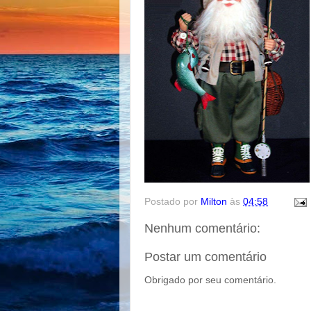
Postado por
Milton
às
04:58
Nenhum comentário:
Postar um comentário
Obrigado por seu comentário.