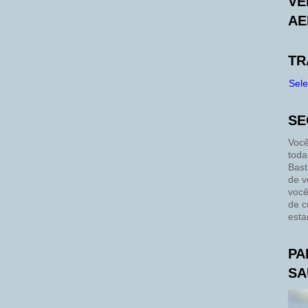
VE
AE
TR
Sel
SE
Você
toda
Bast
de v
você
de c
esta
PA
SA