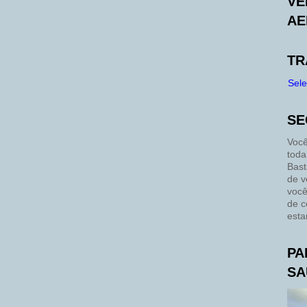
VE
AE
TR
Sel
SE
Você
toda
Bast
de v
você
de c
esta
PA
SA