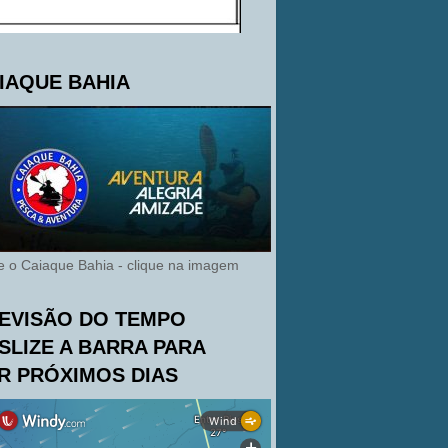
IAQUE BAHIA
te o Caiaque Bahia - clique na imagem
EVISÃO DO TEMPO
SLIZE A BARRA PARA
R PRÓXIMOS DIAS