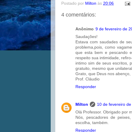
Postado por
Milton
às
20:06
4 comentários:
Anônimo
9 de fevereiro de 
Saudações!
Estava com saudades de seus
problema,pois, como vagame
que esta bem e pescando e
respeito sua intimidade, refi
intimo sim de seus escritos,
gratuito, mesmo que unilateral
Grato, que Deus nos abenço,
Prof. Cláudio
Responder
Milton
10 de fevereiro de
Olá Professor. Obrigado por ma
Nós, pescadores de peixes,
escolha, também.
Responder