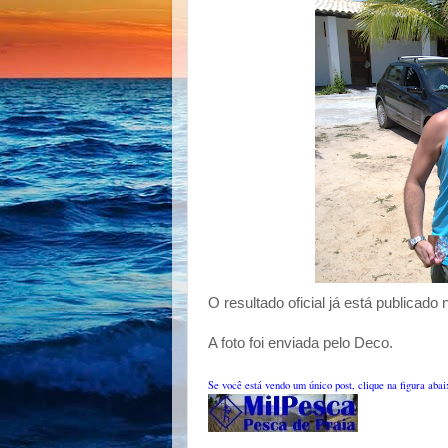
O resultado oficial já está publicado
A foto foi enviada pelo Deco.
Se você está vendo um único post, clique na figura aba