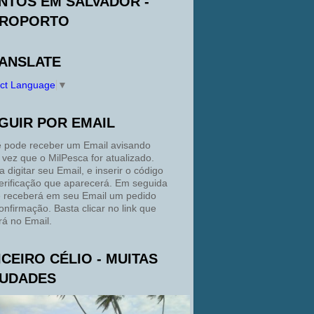
NTOS EM SALVADOR -
ROPORTO
ANSLATE
ect Language
▼
GUIR POR EMAIL
 pode receber um Email avisando
 vez que o MilPesca for atualizado.
a digitar seu Email, e inserir o código
erificação que aparecerá. Em seguida
 receberá em seu Email um pedido
onfirmação. Basta clicar no link que
rá no Email.
ICEIRO CÉLIO - MUITAS
UDADES