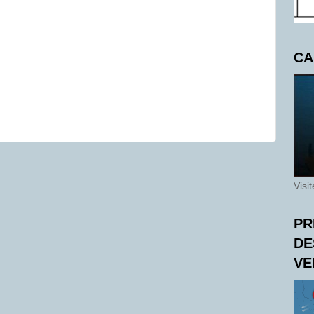
CA
Visi
PR
DE
VE