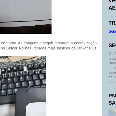
VE
AE
TR
Sel
e contorno. As imagens a seguir mostram a centralização
SE
 no Striker 4 e nas versões mais básicas do Striker Plus
Você
toda
Bast
de v
você
de c
esta
PA
SA