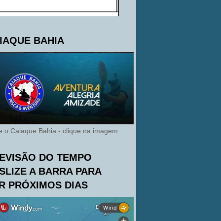
IAQUE BAHIA
te o Caiaque Bahia - clique na imagem
EVISÃO DO TEMPO
SLIZE A BARRA PARA
R PRÓXIMOS DIAS