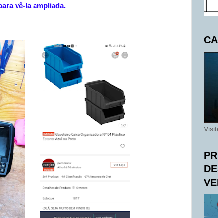
para vê-la ampliada.
CA
Visi
PR
DE
VE