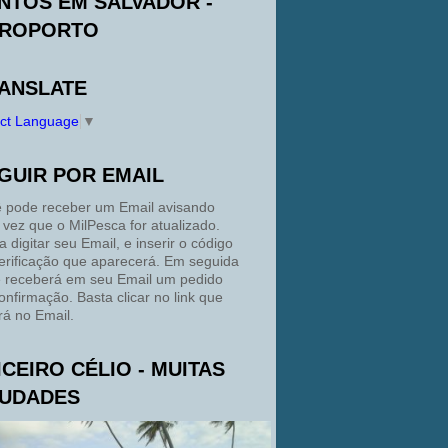
NTOS EM SALVADOR -
ROPORTO
ANSLATE
ect Language
▼
GUIR POR EMAIL
 pode receber um Email avisando
 vez que o MilPesca for atualizado.
a digitar seu Email, e inserir o código
erificação que aparecerá. Em seguida
 receberá em seu Email um pedido
onfirmação. Basta clicar no link que
rá no Email.
ICEIRO CÉLIO - MUITAS
UDADES