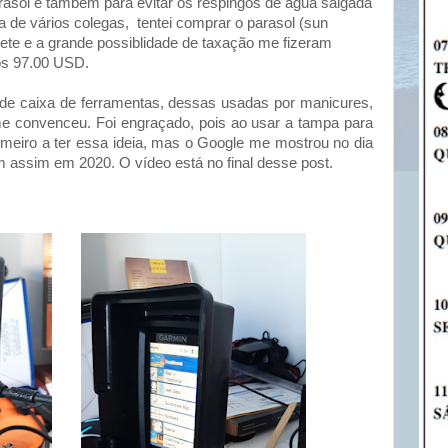
asol e também para evitar os respingos de água salgada
a de vários colegas, tentei comprar o parasol (sun
ete e a grande possiblidade de taxação me fizeram
dos 97.00 USD.
de caixa de ferramentas, dessas usadas por manicures,
 me convenceu. Foi engraçado, pois ao usar a tampa para
rimeiro a ter essa ideia, mas o Google me mostrou no dia
um assim em 2020. O vídeo está no final desse post.