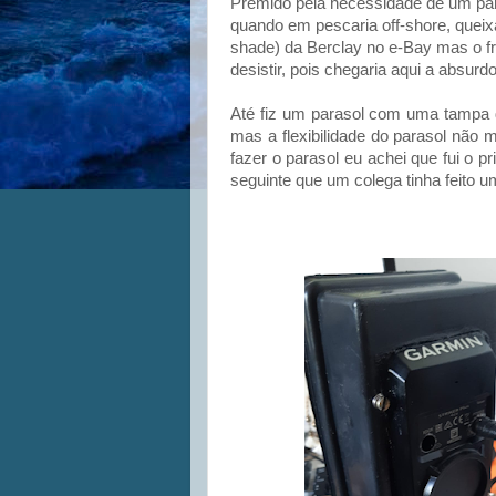
Premido pela necessidade de um par
quando em pescaria off-shore, queix
shade) da Berclay no e-Bay mas o fr
desistir, pois chegaria aqui a absur
Até fiz um parasol com uma tampa 
mas a flexibilidade do parasol não
fazer o parasol eu achei que fui o p
seguinte que um colega tinha feito 