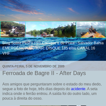
Blog Sobre Pesca com Caiaque e de Praia - Salvador Bahia
EMERGÊNCIA NO MAR: DISQUE 185 e/ou CANAL 16
VHF
QUINTA-FEIRA, 5 DE NOVEMBRO DE 2009
Ferroada de Bagre II - After Days
Aos amigos que perguntaram sobre o estado do meu dedo,
segue a foto de hoje, três dias depois do
acidente
. A seta
indica onde o ferrão entrou. A saída foi do outro lado, um
pouca à
direita
do osso.