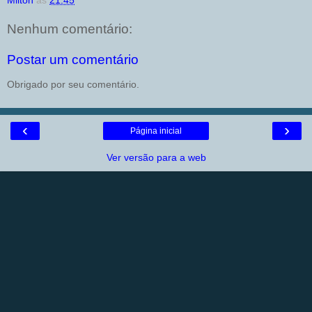
Milton
às
21:45
Nenhum comentário:
Postar um comentário
Obrigado por seu comentário.
‹
›
Página inicial
Ver versão para a web