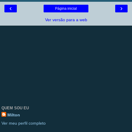
‹
›
Página inicial
Ver versão para a web
QUEM SOU EU
Milton
Ver meu perfil completo